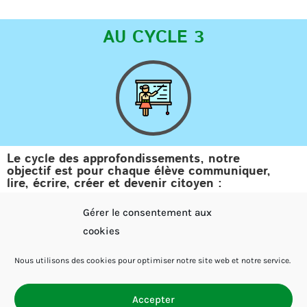
AU CYCLE 3
Le cycle des approfondissements, notre
objectif est pour chaque élève communiquer,
lire, écrire, créer et devenir citoyen :
Gérer le consentement aux
Passer de l’oral à l’écrit :
cookies
donner envie de lire en proposant un choix de livres
variés, en allant à la bibliothèque, en argumentant
Nous utilisons des cookies pour optimiser notre site web et notre service.
le choix du livre, en étant lecteur pour les petits
donner envie d’écrire en créant un journal relatant
Accepter