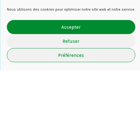
Nous utilisons des cookies pour optimiser notre site web et notre service.
Accepter
Joindre votre CV et votre lettre de motivation
Refuser
Préférences
Veuillez prouver que vous êtes humain en
sélectionnant
la maison
.