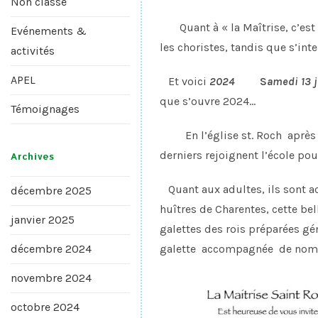
Non classé
Quant à « la Maîtrise, c’est
Evénements &
les choristes, tandis que s’int
activités
APEL
Et voici
2024
S
amedi 13 j
que s’ouvre 2024…
Témoignages
En l’église st. Roch aprè
derniers rejoignent l’école pour
Archives
Quant aux adultes, ils sont ac
décembre 2025
huîtres de Charentes, cette bel
janvier 2025
galettes des rois préparées gé
décembre 2024
galette accompagnée de 
novembre 2024
octobre 2024