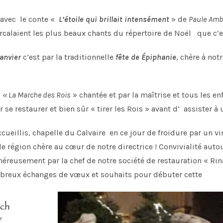
 avec le conte «
L’étoile qui brillait intensément
» de
Paule
Amb
ercalaient les plus beaux chants du répertoire de Noël que c’e
anvier
c’est par la traditionnelle
fête de Épiphanie
, chère à no
s
« La Marche des Rois
» chantée et par la maîtrise et tous les en
 se restaurer et bien sûr « tirer les Rois » avant d’ assister à 
cueillis, chapelle du Calvaire en ce jour de froidure par un vi
le région chère au cœur de notre directrice ! Convivialité aut
néreusement par la chef de notre société de restauration « Ri
nombreux échanges de vœux et souhaits pour début