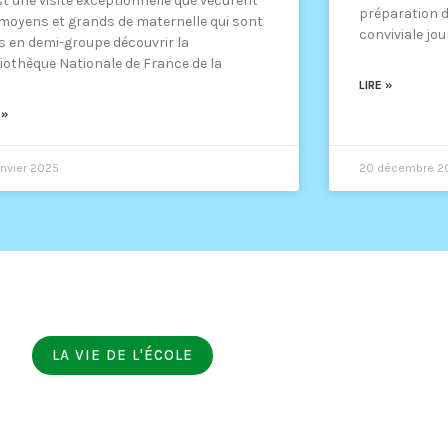
st une visite exceptionnelle que vécurent
préparation d
 moyens et grands de maternelle qui sont
conviviale jo
és en demi-groupe découvrir la
liothèque Nationale de France de la
LIRE »
 »
anvier 2025
20 décembre 2
LA VIE DE L'ÉCOLE