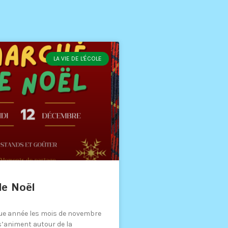
LA VIE DE L'ÉCOLE
de Noël
 année les mois de novembre
’animent autour de la