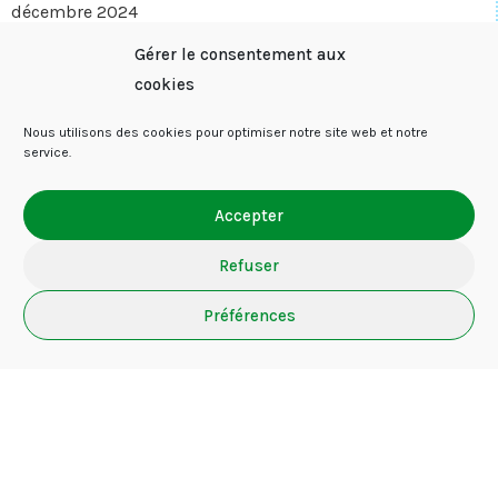
décembre 2024
Gérer le consentement aux
novembre 2024
cookies
octobre 2024
Nous utilisons des cookies pour optimiser notre site web et notre
juin 2024
service.
mars 2024
Accepter
février 2024
Refuser
décembre 2023
Préférences
juillet 2023
juin 2023
mars 2023
janvier 2023