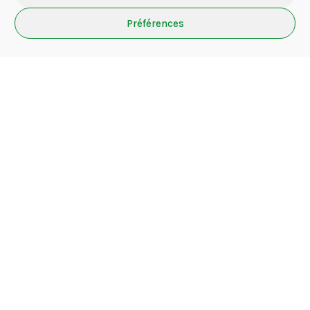
mars 2024
Préférences
février 2024
décembre 2023
juillet 2023
juin 2023
mars 2023
janvier 2023
septembre 2022
janvier 2022
décembre 2021
novembre 2021