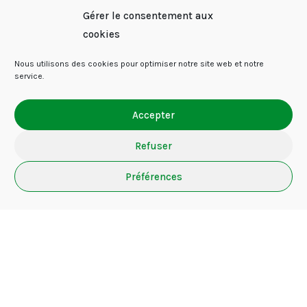
Gérer le consentement aux
cookies
Nous utilisons des cookies pour optimiser notre site web et notre
service.
D'AUTRES ARTICLES
Accepter
Refuser
Préférences
LES SORTIES SCOLAIRES