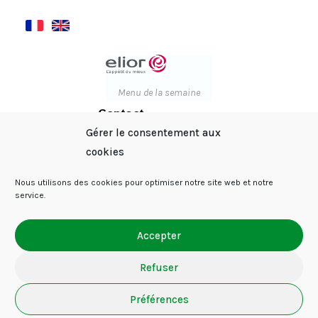
Menu de la semaine
Contact
37 rue Saint-Roch - 75001
Gérer le consentement aux
Paris
cookies
01 42 61 21 82
Nous utilisons des cookies pour optimiser notre site web et notre
service.
ECOLE DIRECTE
Accepter
Refuser
© 2020 – Ecole Privée Notre-Dame Saint-Roch |
Mentions légales
|
Préférences
Politique de cookies
– Site créé par
Vertical Square